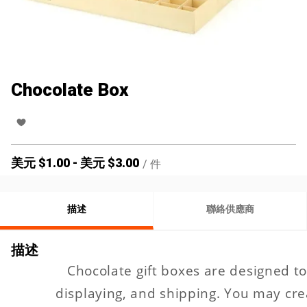
Chocolate Box
美元 $
1.00
-
美元 $
3.00
/
件
描述
聯絡供應商
描述
C
hocolate gift box
es
are designed to
displaying
, and
shipping. You may crea