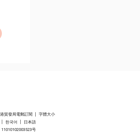
香港貿發局電郵訂閱
字體大小
한국어
日本語
1010102003523号