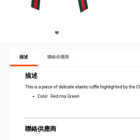
描述
聯絡供應商
描述
This is a piece of delicate elastic ruffle highlighted by the
Color : Red mix Green
聯絡供應商