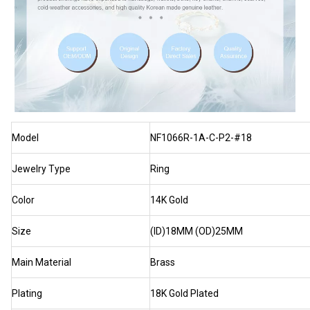
Model
NF1066R-1A-C-P2-#18
Jewelry Type
Ring
Color
14K Gold
Size
(ID)18MM (OD)25MM
Main Material
Brass
Plating
18K Gold Plated