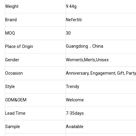
Weight
9.44g
Brand
Nefertiti
MOQ
30
Guangdong，China
Place of Origin
Gender
Women's,Men's,Unisex
Occasion
Anniversary, Engagement, Gift, Part
Style
Trendy
ODM&OEM
Welcome
Lead Time
7-35days
Sample
Available