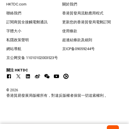
HKTDC.com
關於我們
聯絡我們
香港貿發局流動應用程式
訂閱商貿全接觸電郵通訊
更新您的香港貿發局電郵訂閱
字體大小
使用條款
私隱政策聲明
超連結條款及細則
網站導航
京ICP备09059244号
京公网安备 11010102003523号
關注 HKTDC
© 2026
香港貿易發展局版權所有，對違反版權者保留一切追索權利 。