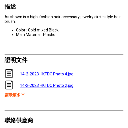
描述
As shown is a high-fashion
hair accessory jewelry circle style hair
brush.
Color : Gold mixed Black
Main Material : Plastic
證明文件
14-2-2023 HKTDC Photo 4.jpg
14-2-2023 HKTDC Photo 2.jpg
顯示更多
聯絡供應商