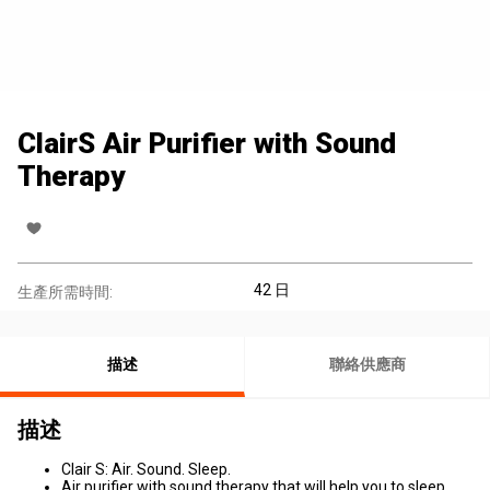
ClairS Air Purifier with Sound
Therapy
42 日
生產所需時間:
描述
聯絡供應商
描述
Clair S: Air. Sound. Sleep.
Air purifier with sound therapy that will help you to sleep