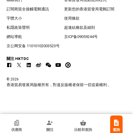
訂閱商貿全接觸電郵通訊
更新您的香港貿發局電郵訂閱
字體大小
使用條款
私隱政策聲明
超連結條款及細則
網站導航
京ICP备09059244号
京公网安备 11010102003523号
關注 HKTDC
© 2026
香港貿易發展局版權所有，對違反版權者保留一切追索權利 。
香港貿發局參展商
供應商
關注
比較和查詢
查詢
奧斯原有限公司