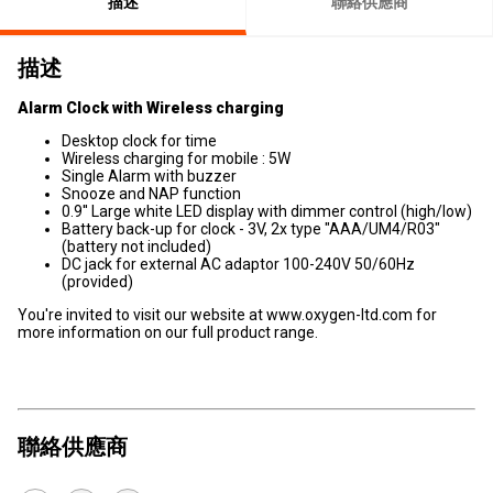
描述
聯絡供應商
描述
Alarm Clock with Wireless charging
Desktop clock for time
Wireless charging for mobile : 5W
Single Alarm with buzzer
Snooze and NAP function
0.9'' Large white LED display with dimmer control (high/low)
Battery back-up for clock - 3V, 2x type "AAA/UM4/R03"
(battery not included)
DC jack for external AC adaptor 100-240V 50/60Hz
(provided)
You're invited to visit our website at www.oxygen-ltd.com for
more information on our full product range.
聯絡供應商