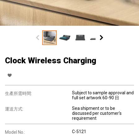
Clock Wireless Charging
Subject to sample approval and
生產所需時間:
full set artwork 60-90 日
Sea shipment or to be
運送方式:
discussed per customer's
requirement
C-5121
Model No.: