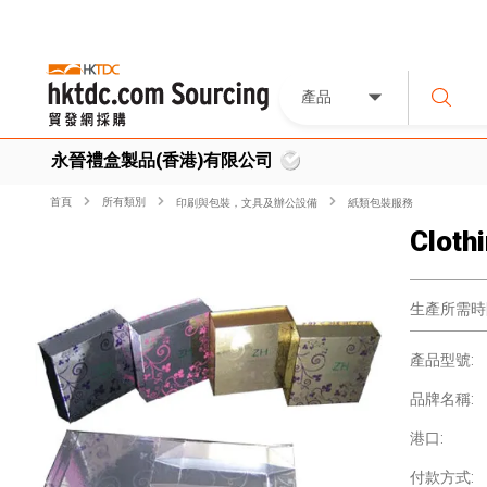
產品
永晉禮盒製品(香港)有限公司
首頁
所有類別
印刷與包裝，文具及辦公設備
紙類包裝服務
Cloth
生產所需時
產品型號:
品牌名稱:
港口:
付款方式: