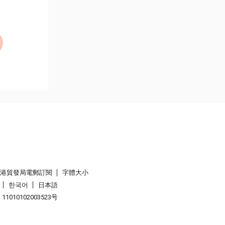
香港貿發局電郵訂閱
字體大小
한국어
日本語
1010102003523号