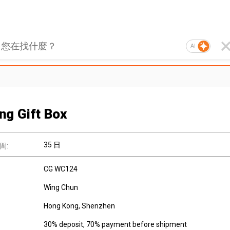
AI
ing Gift Box
35 日
間:
CG WC124
Wing Chun
Hong Kong, Shenzhen
30% deposit, 70% payment before shipment