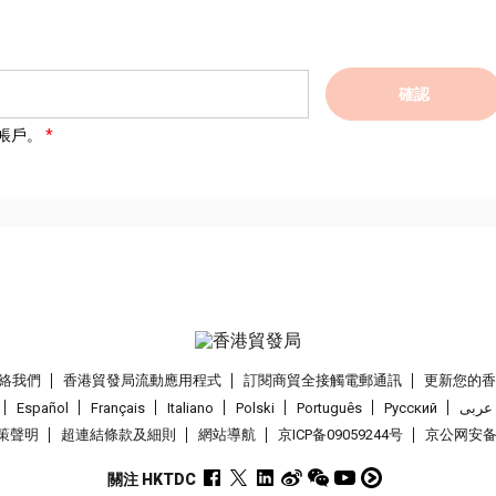
確認
帳戶。
絡我們
香港貿發局流動應用程式
訂閱商貿全接觸電郵通訊
更新您的
Español
Français
Italiano
Polski
Português
Pусский
عربى
策聲明
超連結條款及細則
網站導航
京ICP备09059244号
京公网安备 1
關注 HKTDC