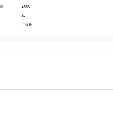
2,000
量:
紙
可折疊