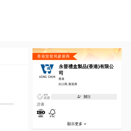
香港貿發局參展商
永晉禮盒製品(香港)有限公
司
香港
出口商, 製造商
關注
證書
顯示更多