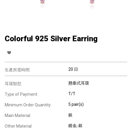
Colorful 925 Silver Earring
20 日
生產所需時間:
懸垂式耳環
耳環類型:
T/T
Type of Payment:
5 pair(s)
Minimum Order Quantity:
銀
Main Material:
鍍金, 銀
Other Material: