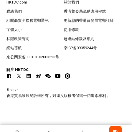
HKTDC.com
關於我們
聯絡我們
香港貿發局流動應用程式
訂閱商貿全接觸電郵通訊
更新您的香港貿發局電郵訂閱
字體大小
使用條款
私隱政策聲明
超連結條款及細則
網站導航
京ICP备09059244号
京公网安备 11010102003523号
關注 HKTDC
© 2026
香港貿易發展局版權所有，對違反版權者保留一切追索權利 。