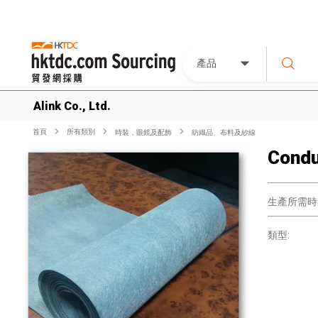
產品
Alink Co., Ltd.
首頁
所有類別
時裝，眼鏡及配飾
紡織品、布料及紗線
Condu
生產所需時
類型: