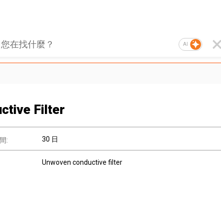
AI
ctive Filter
30 日
間:
Unwoven conductive filter