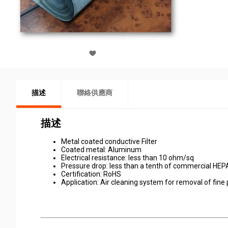
描述
聯絡供應商
描述
Metal coated conductive Filter
Coated metal: Aluminum
Electrical resistance: less than 10 ohm/sq
Pressure drop: less than a tenth of commercial HEPA
Certification: RoHS
Application: Air cleaning system for removal of fine 