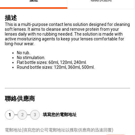
描述
This is a multi-purpose contact lens solution designed for cleaning
soft lenses. It aims to cleanse and remove protein from your
lenses daily with no rubbing needed. The solution is made with
active moisturizing agents to keep your lenses comfortable for
long-hour wear.
No rub.
No stimulation.
Flat bottle sizes: 60ml, 120ml, 240ml.
Round bottle sizes: 120ml, 360ml, 500ml.
聯絡供應商
填寫您的電郵地址
1
2
3
電郵地址
(填寫您的公司電郵地址以獲取供應商的迅速回覆)