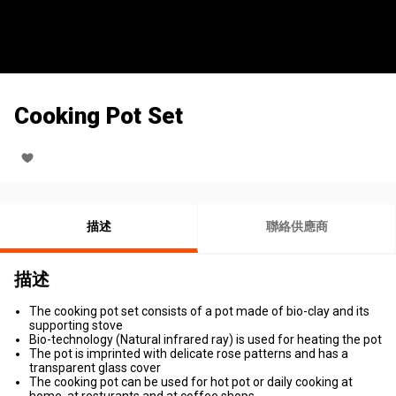
Cooking Pot Set
描述
聯絡供應商
描述
The cooking pot set consists of a pot made of bio-clay and its
supporting stove
Bio-technology (Natural infrared ray) is used for heating the pot
The pot is imprinted with delicate rose patterns and has a
transparent glass cover
The cooking pot can be used for hot pot or daily cooking at