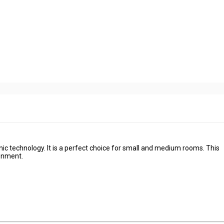
nic technology. It is a perfect choice for small and medium rooms. This
ronment.