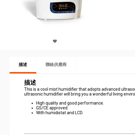
描述
聯絡供應商
描述
This is a cool mist humidifier that adopts advanced ultraso
ultrasonic humidifier will bring you a wonderful living envi
High quality and good performance.
GS/CE approved.
With humidistat and LCD.