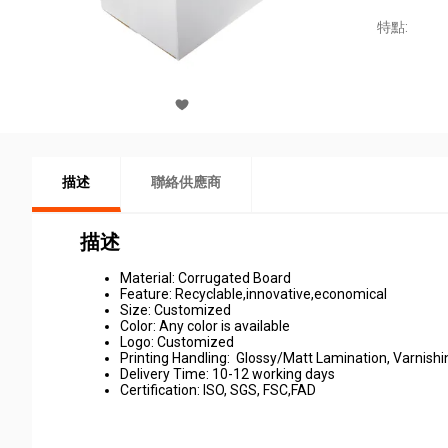
特點:
描述
聯絡供應商
描述
Material: Corrugated Board
Feature: Recyclable,innovative,economical
Size: Customized
Color: Any color is available
Logo: Customized
Printing Handling: Glossy/Matt Lamination, Varnishi
Delivery Time: 10-12 working days
Certification: ISO, SGS, FSC,FAD