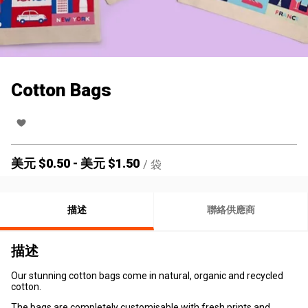
Cotton Bags
美元 $
0.50
-
美元 $
1.50
/
袋
描述
聯絡供應商
描述
Our stunning cotton bags come in natural, organic and recycled
cotton.
The bags are completely customisable with fresh prints and