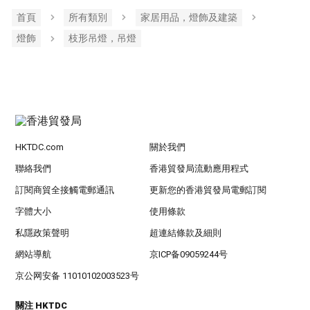
首頁
所有類別
家居用品，燈飾及建築
燈飾
枝形吊燈，吊燈
HKTDC.com
關於我們
聯絡我們
香港貿發局流動應用程式
訂閱商貿全接觸電郵通訊
更新您的香港貿發局電郵訂閱
字體大小
使用條款
私隱政策聲明
超連結條款及細則
網站導航
京ICP备09059244号
京公网安备 11010102003523号
關注 HKTDC