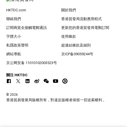
HKTDC.com
關於我們
聯絡我們
香港貿發局流動應用程式
訂閱商貿全接觸電郵通訊
更新您的香港貿發局電郵訂閱
字體大小
使用條款
私隱政策聲明
超連結條款及細則
網站導航
京ICP备09059244号
京公网安备 11010102003523号
關注 HKTDC
© 2026
香港貿易發展局版權所有，對違反版權者保留一切追索權利 。