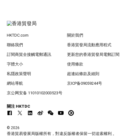
HKTDC.com
關於我們
聯絡我們
香港貿發局流動應用程式
訂閱商貿全接觸電郵通訊
更新您的香港貿發局電郵訂閱
字體大小
使用條款
私隱政策聲明
超連結條款及細則
網站導航
京ICP备09059244号
京公网安备 11010102003523号
關注 HKTDC
© 2026
香港貿易發展局版權所有，對違反版權者保留一切追索權利 。