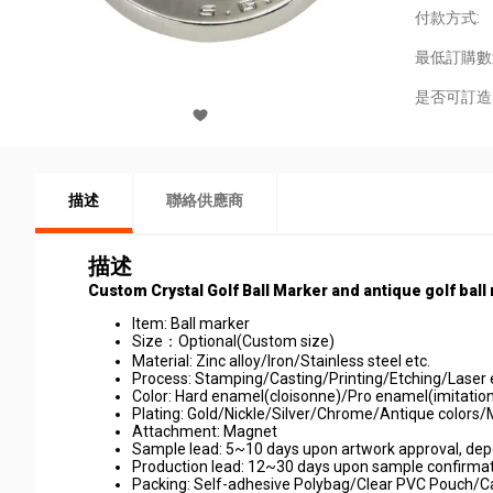
付款方式:
最低訂購數
是否可訂造
描述
聯絡供應商
描述
Custom Crystal Golf Ball Marker and antique golf ball
Item: Ball marker
Size：Optional(Custom size)
Material: Zinc alloy/Iron/Stainless steel etc.
Process: Stamping/Casting/Printing/Etching/Laser 
Color: Hard enamel(cloisonne)/Pro enamel(imitatio
Plating: Gold/Nickle/Silver/Chrome/Antique colors/
Attachment: Magnet
Sample lead: 5~10 days upon artwork approval, dep
Production lead: 12~30 days upon sample confirmat
Packing: Self-adhesive Polybag/Clear PVC Pouch/C