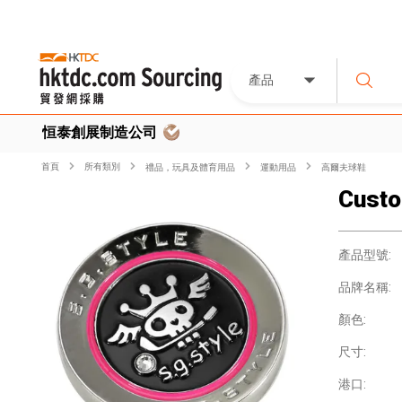
產品
恒泰創展制造公司
首頁
所有類別
禮品，玩具及體育用品
運動用品
高爾夫球鞋
Custo
產品型號:
品牌名稱:
顏色:
尺寸:
港口: