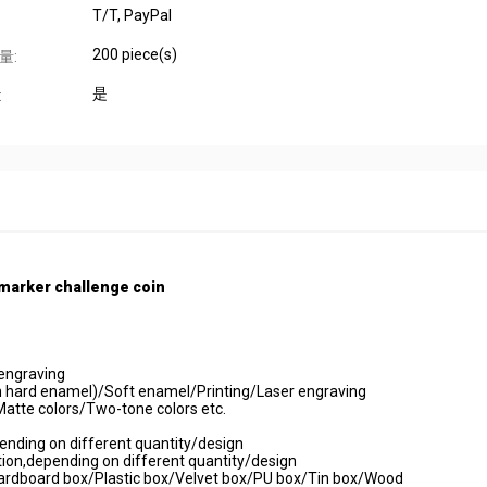
T/T, PayPal
200 piece(s)
量:
是
:
 marker challenge coin
engraving
n hard enamel)/Soft enamel/Printing/Laser engraving
Matte colors/Two-tone colors etc.
ending on different quantity/design
ion,depending on different quantity/design
ardboard box/Plastic box/Velvet box/PU box/Tin box/Wood