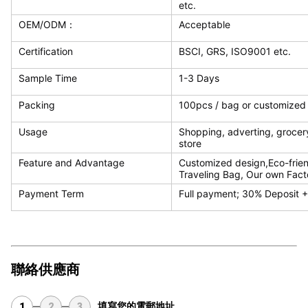
etc.
OEM/ODM：
Acceptable
Certification
BSCI, GRS, ISO9001 etc.
Sample Time
1-3 Days
Packing
100pcs / bag or customized
Usage
Shopping, adverting, grocery
store
Feature and Advantage
Customized design,Eco-friend
Traveling Bag, Our own Fact
Payment Term
Full payment; 30% Deposit 
聯絡供應商
填寫您的電郵地址
1
2
3