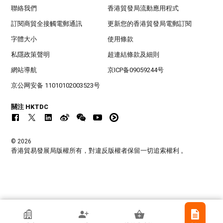
聯絡我們
香港貿發局流動應用程式
訂閱商貿全接觸電郵通訊
更新您的香港貿發局電郵訂閱
字體大小
使用條款
私隱政策聲明
超連結條款及細則
網站導航
京ICP备09059244号
京公网安备 11010102003523号
關注 HKTDC
© 2026
香港貿易發展局版權所有，對違反版權者保留一切追索權利 。
香港貿發局參展商