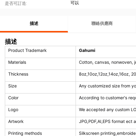
可以
是否可訂造:
描述
聯絡供應商
描述
Product Trademark
Gahumi
Materials
Cotton, canvas, nonwoven, ju
Thickness
8oz,10oz,12oz,14oz,16oz, 2
Size
Any
customized
size from y
Color
According to customer's req
Logo
We accepted any custom LO
Artwork
JPG,PDF,AI,EPS format ect 
Printing methods
Silkscreen printing,embroider