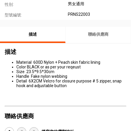
男女通用
性别:
PRNS22003
型號編號:
描述
聯絡供應商
描述
Material 600D Nylon + Peach skin fabric lining
Color BLACK or as per your reqeust
Size 23.5*9.5*30cm
Handle Fake nylon webbing
Detail 6X2CM Velcro for closure purpose # 5 zipper, snap
hook and adjustable button
聯絡供應商