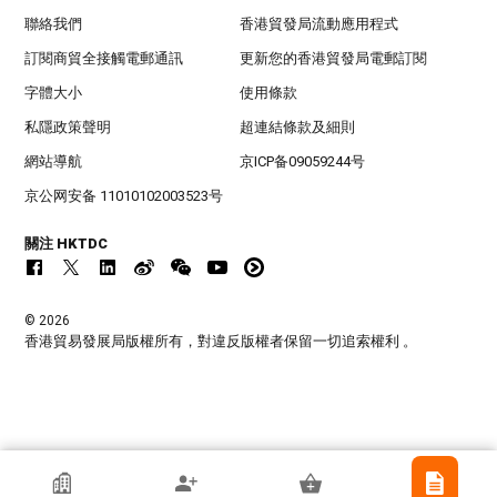
聯絡我們
香港貿發局流動應用程式
訂閱商貿全接觸電郵通訊
更新您的香港貿發局電郵訂閱
字體大小
使用條款
私隱政策聲明
超連結條款及細則
網站導航
京ICP备09059244号
京公网安备 11010102003523号
關注 HKTDC
© 2026
香港貿易發展局版權所有，對違反版權者保留一切追索權利 。
香港貿發局參展商