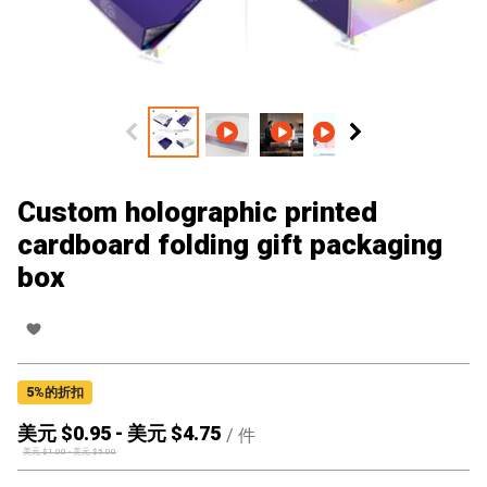
Custom holographic printed
cardboard folding gift packaging
box
5
%的折扣
美元 $
0.95
-
美元 $
4.75
/
件
美元 $
1.00
-
美元 $
5.00