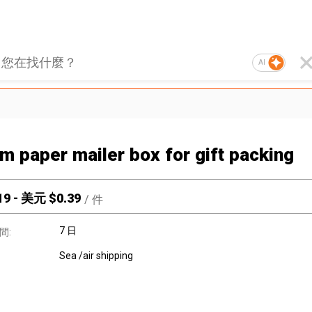
AI
m paper mailer box for gift packing
19
-
美元 $
0.39
/
件
7 日
間:
Sea /air shipping