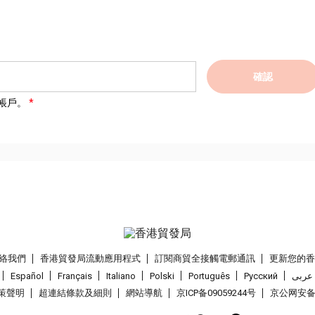
確認
帳戶。
絡我們
香港貿發局流動應用程式
訂閱商貿全接觸電郵通訊
更新您的
Español
Français
Italiano
Polski
Português
Pусский
عربى
策聲明
超連結條款及細則
網站導航
京ICP备09059244号
京公网安备 1