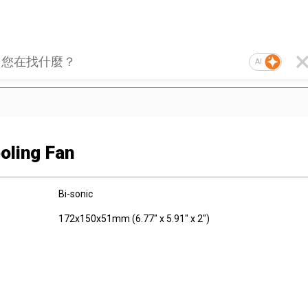
AI
oling Fan
Bi-sonic
172x150x51mm (6.77" x 5.91" x 2")