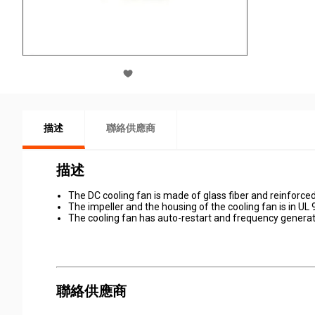
描述
聯絡供應商
描述
The DC cooling fan is made of glass fiber and reinforced
The impeller and the housing of the cooling fan is in UL 
The cooling fan has auto-restart and frequency generat
聯絡供應商