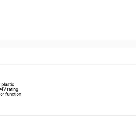
 plastic
94V rating
or function