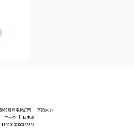
香港貿發局電郵訂閱
字體大小
한국어
日本語
1010102003523号