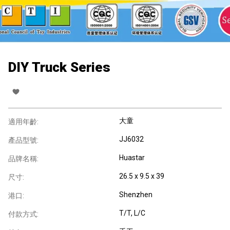
DIY Truck Series
大童
適用年齡:
JJ6032
產品型號:
Huastar
品牌名稱:
26.5 x 9.5 x 39
尺寸:
Shenzhen
港口:
T/T, L/C
付款方式: