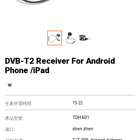
DVB-T2 Receiver For Android
Phone /iPad
15 日
生產所需時間:
TDH 601
產品型號:
shen zhen
港口:
T/T 30% deposit ,balance