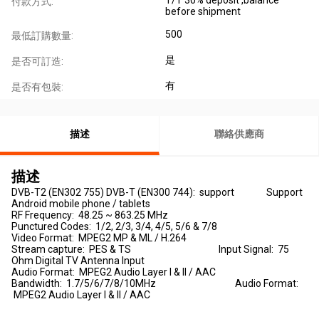
付款方式:
before shipment
500
最低訂購數量:
是
是否可訂造:
有
是否有包裝:
描述
聯絡供應商
描述
DVB-T2 (EN302 755) DVB-T (EN300 744): support Support
Android mobile phone / tablets
RF Frequency: 48.25 ~ 863.25 MHz
Punctured Codes: 1/2, 2/3, 3/4, 4/5, 5/6 & 7/8
Video Format: MPEG2 MP & ML / H.264
Stream capture: PES & TS Input Signal: 75
Ohm Digital TV Antenna Input
Audio Format: MPEG2 Audio Layer I & II / AAC
Bandwidth: 1.7/5/6/7/8/10MHz Audio Format:
MPEG2 Audio Layer I & II / AAC