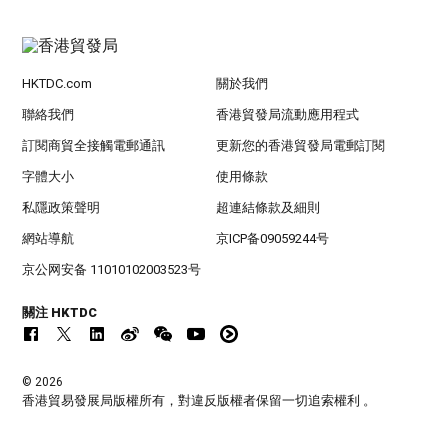
HKTDC.com
關於我們
聯絡我們
香港貿發局流動應用程式
訂閱商貿全接觸電郵通訊
更新您的香港貿發局電郵訂閱
字體大小
使用條款
私隱政策聲明
超連結條款及細則
網站導航
京ICP备09059244号
京公网安备 11010102003523号
關注 HKTDC
© 2026
香港貿易發展局版權所有，對違反版權者保留一切追索權利 。