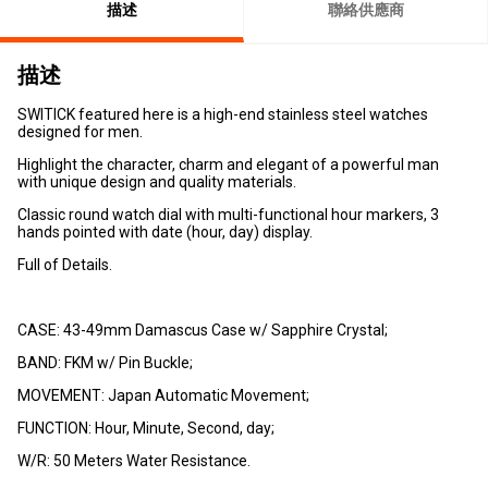
描述
聯絡供應商
描述
SWITICK featured here is a high-end stainless steel watches
designed for men.
Highlight the character, charm and elegant of a powerful man
with unique design and quality materials.
Classic round watch dial with multi-functional hour markers, 3
hands pointed with date (hour, day) display.
Full of Details.
CASE: 43-49mm Damascus Case w/ Sapphire Crystal;
BAND: FKM w/ Pin Buckle;
MOVEMENT: Japan Automatic Movement;
FUNCTION: Hour, Minute, Second, day;
W/R: 50 Meters Water Resistance.