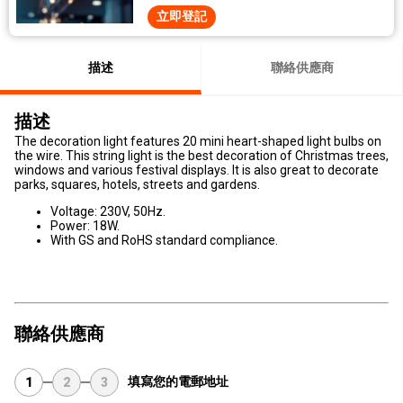
立即登記
描述
聯絡供應商
描述
The decoration light features 20 mini heart-shaped light bulbs on
the wire. This string light is the best decoration of Christmas trees,
windows and various festival displays. It is also great to decorate
parks, squares, hotels, streets and gardens.
Voltage: 230V, 50Hz.
Power: 18W.
With GS and RoHS standard compliance.
聯絡供應商
填寫您的電郵地址
1
2
3