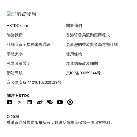
HKTDC.com
關於我們
聯絡我們
香港貿發局流動應用程式
訂閱商貿全接觸電郵通訊
更新您的香港貿發局電郵訂閱
字體大小
使用條款
私隱政策聲明
超連結條款及細則
網站導航
京ICP备09059244号
京公网安备 11010102003523号
關注 HKTDC
© 2026
香港貿易發展局版權所有，對違反版權者保留一切追索權利 。