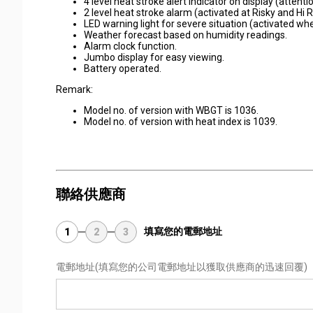
4 level heat stroke alert indicator on display (attenti
2 level heat stroke alarm (activated at Risky and Hi R
LED warning light for severe situation (activated whe
Weather forecast based on humidity readings.
Alarm clock function.
Jumbo display for easy viewing.
Battery operated.
Remark:
Model no. of version with WBGT is 1036.
Model no. of version with heat index is 1039.
聯絡供應商
填寫您的電郵地址
1
2
3
電郵地址
(填寫您的公司電郵地址以獲取供應商的迅速回覆)