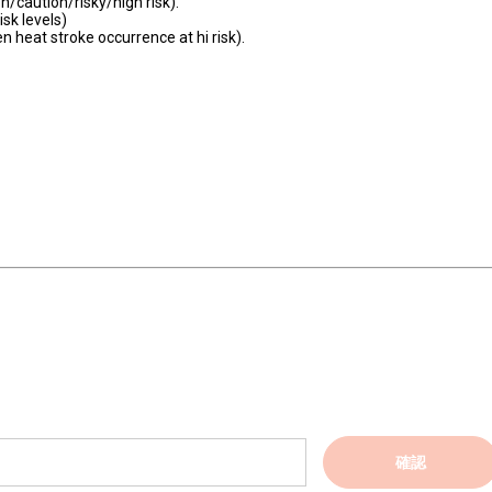
on/caution/risky/high risk).
isk levels)
n heat stroke occurrence at hi risk).
確認