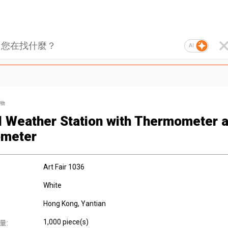
AI
物
al Weather Station with Thermometer 
ometer
Art Fair 1036
White
Hong Kong, Yantian
1,000 piece(s)
量: