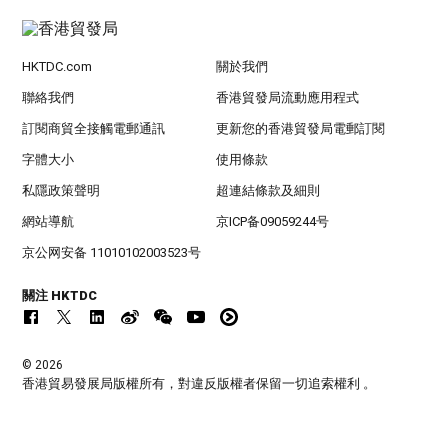
HKTDC.com
關於我們
聯絡我們
香港貿發局流動應用程式
訂閱商貿全接觸電郵通訊
更新您的香港貿發局電郵訂閱
字體大小
使用條款
私隱政策聲明
超連結條款及細則
網站導航
京ICP备09059244号
京公网安备 11010102003523号
關注 HKTDC
© 2026
香港貿易發展局版權所有，對違反版權者保留一切追索權利 。