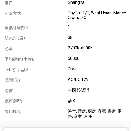
Shanghai
港口:
PayPal, T/T, West Union, Money
付款方式:
Gram, L/C
1
最低訂購數量:
38
波束角 (度):
2700K-6000K
色溫:
50000
平均壽命 (小時):
Cree
LED芯片品牌:
AC/DC 12V
電壓(伏):
中國3C認證
證書:
g53
底座類型:
浴室
, 睡房
, 廚房
, 客廳
, 書房
, 陽
適用環境:
臺
, 商業
, 戶外