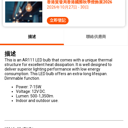
香港貿發局香港國際秋季燈飾展2026
2026年10月27日 - 30日
立即登記
描述
聯絡供應商
描述
This is an AR111 LED bulb that comes with a unique thermal
structure for excellent heat dissipation. It is well designed to
deliver superior lighting performance with low energy
consumption. This LED bulb offers an extra-long lifespan.
Dimmable function.
Power: 7-15W.
Voltage: 12V DC.
Lumen: 500-1,350lm.
Indoor and outdoor use.