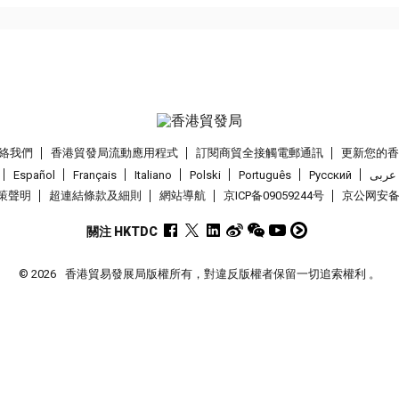
絡我們
香港貿發局流動應用程式
訂閱商貿全接觸電郵通訊
更新您的
Español
Français
Italiano
Polski
Português
Pусский
عربى
策聲明
超連結條款及細則
網站導航
京ICP备09059244号
京公网安备 1
關注 HKTDC
© 2026
香港貿易發展局版權所有，對違反版權者保留一切追索權利 。