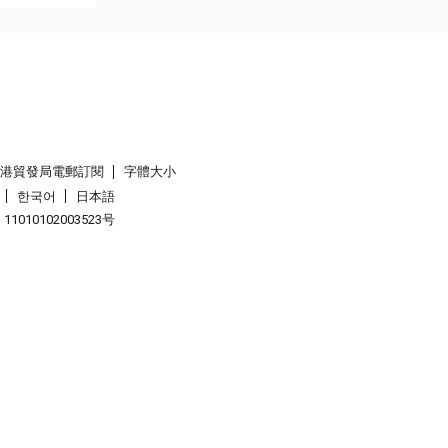
香港貿發局電郵訂閱
字體大小
한국어
日本語
1010102003523号