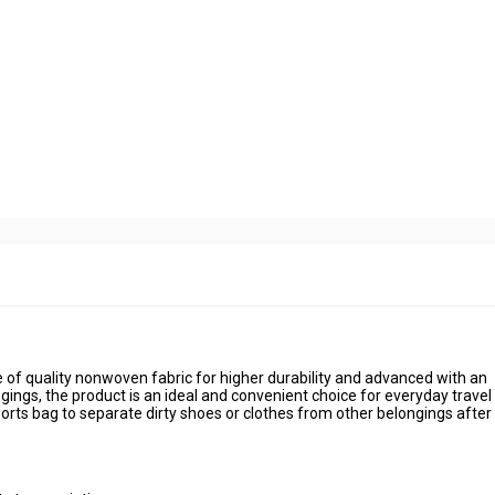
of quality nonwoven fabric for higher durability and advanced with an
ings, the product is an ideal and convenient choice for everyday travel
sports bag to separate dirty shoes or clothes from other belongings after