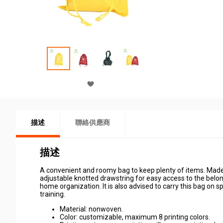
描述
聯絡供應商
描述
A convenient and roomy bag to keep plenty of items. Made 
adjustable knotted drawstring for easy access to the belong
home organization. It is also advised to carry this bag on 
training.
Material: nonwoven.
Color: customizable, maximum 8 printing colors.