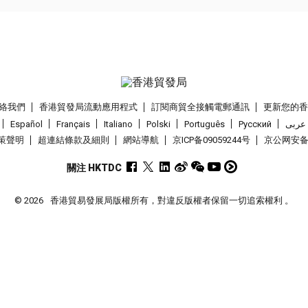
絡我們
香港貿發局流動應用程式
訂閱商貿全接觸電郵通訊
更新您的
Español
Français
Italiano
Polski
Português
Pусский
عربى
策聲明
超連結條款及細則
網站導航
京ICP备09059244号
京公网安备 1
關注 HKTDC
© 2026
香港貿易發展局版權所有，對違反版權者保留一切追索權利 。