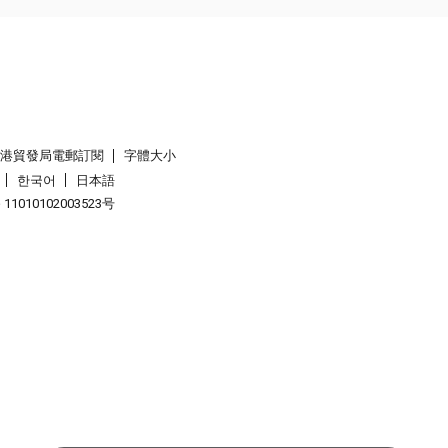
香港貿發局電郵訂閱
字體大小
한국어
日本語
1010102003523号