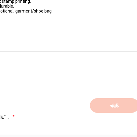
ot stamp printing.
durable.
motional, garment/shoe bag.
確認
帳戶。