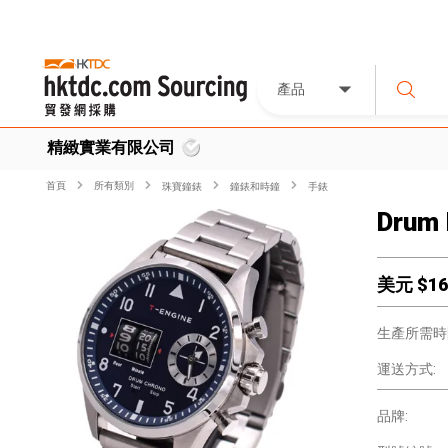
產品
精緻實業有限公司
首頁
所有類別
珠寶鐘錶
鐘錶和時鐘
手錶
Drum 
美元 $
16
生產所需時
運送方式:
品牌: