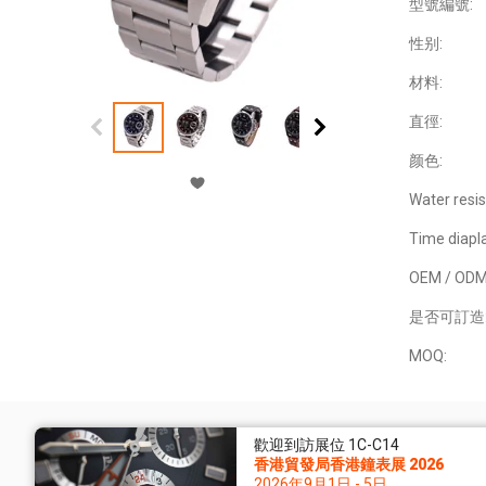
型號編號:
性别:
材料:
直徑:
颜色:
Water resis
Time diapl
OEM / ODM
是否可訂造
MOQ:
歡迎到訪展位 1C-C14
香港貿發局香港鐘表展 2026
2026年9月1日 - 5日