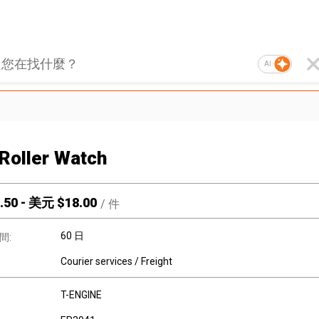
AI
Roller Watch
.50
-
美元 $
18.00
/
件
60 日
間:
Courier services / Freight
T-ENGINE