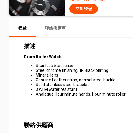
立即登記
描述
聯絡供應商
描述
Drum Roller Watch
Stainless Steel case
Steel chrome finishing, IP Black plating
Mineral lens
Genuine Leather strap, normal steel buckle
Solid stainless steel bracelet
3 ATM water resistant
Analogue Hour minute hands, Hour minute roller
聯絡供應商