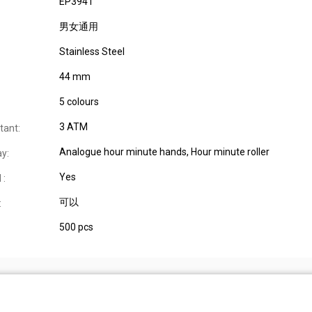
EP3941
男女通用
Stainless Steel
44 mm
5 colours
3 ATM
tant:
Analogue hour minute hands, Hour minute roller
ay:
Yes
 :
可以
:
500 pcs