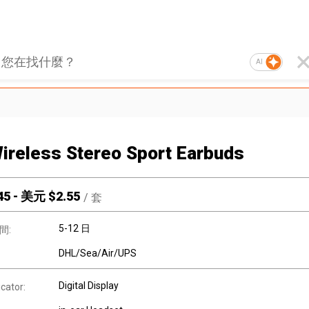
AI
ireless Stereo Sport Earbuds
45
-
美元 $
2.55
/
套
5-12 日
間:
DHL/Sea/Air/UPS
Digital Display
icator: