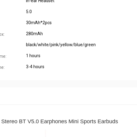
in-ear Headset
5.0
:
30mAh*2pcs
280mAh
ox:
black/white/pink/yellow/blue/green
1 hours
ime:
3-4 hours
me:
Stereo BT V5.0 Earphones Mini Sports Earbuds