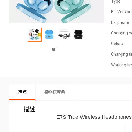
Type:
BT Version
Earphone:
Charging b
Colors:
Charging t
Working ti
描述
聯絡供應商
描述
E7S True Wireless Headphones 