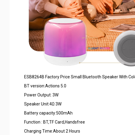
ESB8264B Factory Price Small Bluetooth Speaker With Col
BT version:Actions 5.0
Power Output: 3W
Speaker Unit:4Ω 3W
Battery capacity:500mAh
Function : BT,TF Card,Handsfree
Charging Time:About 2 Hours