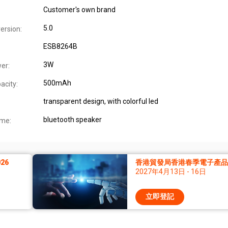
Customer's own brand
5.0
ersion:
ESB8264B
3W
er:
500mAh
acity:
transparent design, with colorful led
bluetooth speaker
ame:
26
香港貿發局香港春季電子產品展
2027年4月13日 - 16日
立即登記