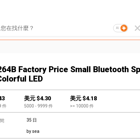
AI
64B Factory Price Small Bluetooth S
Colorful LED
43
美元 $
4.30
美元 $
4.18
9
件
5000
- 9999
件
>=
10000
件
35 日
間:
by sea