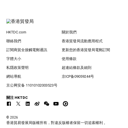
HKTDC.com
關於我們
聯絡我們
香港貿發局流動應用程式
訂閱商貿全接觸電郵通訊
更新您的香港貿發局電郵訂閱
字體大小
使用條款
私隱政策聲明
超連結條款及細則
網站導航
京ICP备09059244号
京公网安备 11010102003523号
關注 HKTDC
© 2026
香港貿易發展局版權所有，對違反版權者保留一切追索權利 。