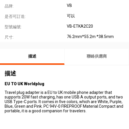
VB
品牌:
可以
是否可訂造:
VB-ETKA2C20
型號編號:
76.2mm*55.2m *38.5mm
尺寸:
描述
聯絡供應商
描述
EU TO UK Worldplug
Travel plug adapter is a EU to UK mobile phone adapter that
supports 20W fast charging, has one USB A output ports, and two
USB Type-C ports. It comes in five colors, which are White, Purple,
Blue, Green and Pink. PC 94V-0 FIREPROOF Material.Compact and
portable, it is a good companion for travelers.