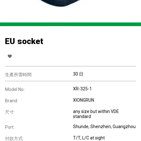
EU socket
30 日
生產所需時間:
XR-325-1
Model No.:
XIONGRUN
Brand:
any size but within VDE
尺寸:
standard
Shunde, Shenzhen, Guangzhou
Port:
T/T, L/C at sight
付款方式: