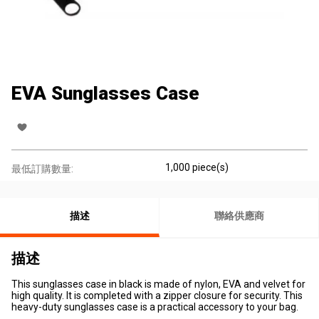
EVA Sunglasses Case
1,000 piece(s)
最低訂購數量:
描述
聯絡供應商
描述
This sunglasses case in black is made of nylon, EVA and velvet for
high quality. It is completed with a zipper closure for security. This
heavy-duty sunglasses case is a practical accessory to your bag.