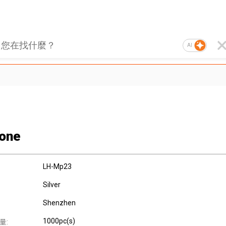
AI
one
LH-Mp23
Silver
Shenzhen
1000pc(s)
量: