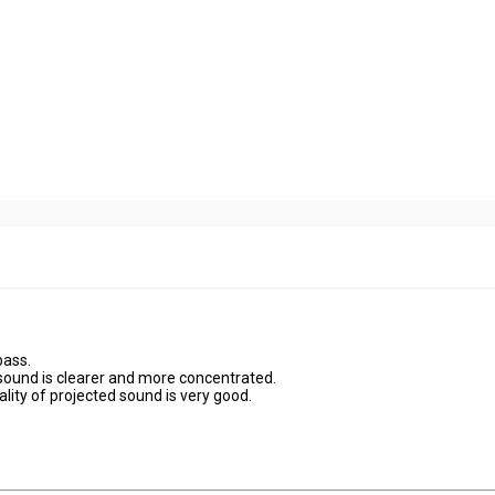
bass.
 sound is clearer and more concentrated.
lity of projected sound is very good.