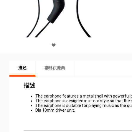
描述
聯絡供應商
描述
The earphone features a metal shell with powerful 
The earphone is designed in in-ear style so that the
The earphone is suitable for playing music as the qua
Dia 10mm driver unit.