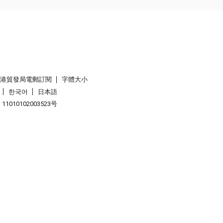
香港貿發局電郵訂閱
字體大小
한국어
日本語
1010102003523号