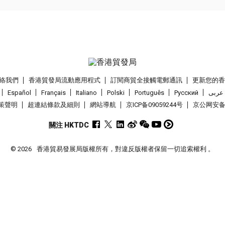
絡我們
香港貿發局流動應用程式
訂閱商貿全接觸電郵通訊
更新您的
Español
Français
Italiano
Polski
Português
Pусский
عربى
策聲明
超連結條款及細則
網站導航
京ICP备09059244号
京公网安备 1
關注 HKTDC
© 2026
香港貿易發展局版權所有，對違反版權者保留一切追索權利 。