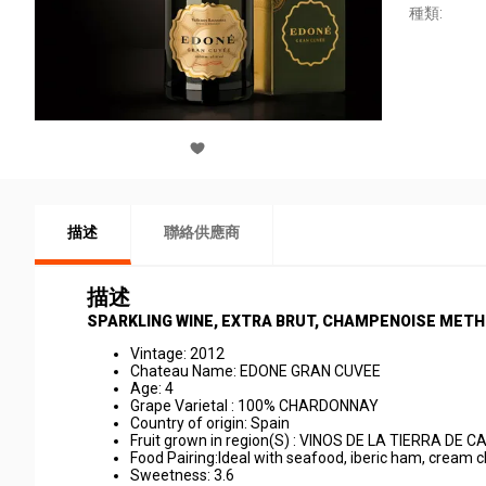
種類:
描述
聯絡供應商
描述
SPARKLING WINE, EXTRA BRUT, CHAMPENOISE MET
Vintage: 2012
Chateau Name: EDONE GRAN CUVEE
Age: 4
Grape Varietal : 100% CHARDONNAY
Country of origin: Spain
Fruit grown in region(S) : VINOS DE LA TIERRA DE 
Food Pairing:Ideal with seafood, iberic ham, cream che
Sweetness: 3.6