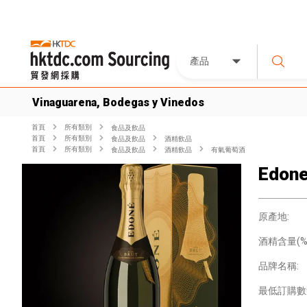
產品
Vinaguarena, Bodegas y Vinedos
首頁
所有類別
食品及飲品
首頁
所有類別
食品及飲品
酒精飲品
首頁
所有類別
食品及飲品
酒精飲品
有氣葡萄酒
Edone
原產地:
酒精含量(%)
品牌名稱:
最低訂購數