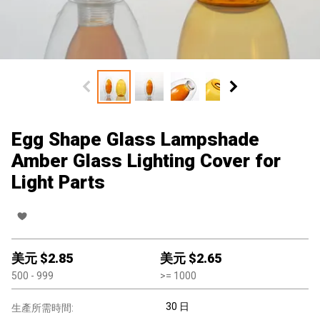
Egg Shape Glass Lampshade
Amber Glass Lighting Cover for
Light Parts
美元 $
2.85
美元 $
2.65
500
- 999
>=
1000
30 日
生產所需時間: