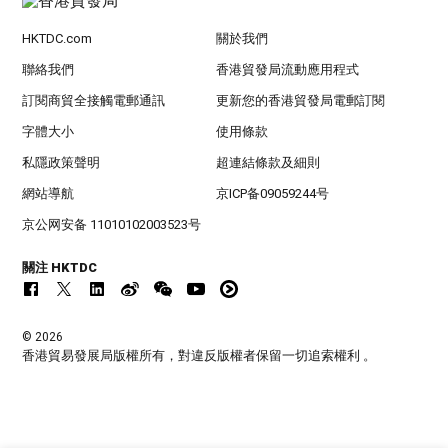
HKTDC.com
關於我們
聯絡我們
香港貿發局流動應用程式
訂閱商貿全接觸電郵通訊
更新您的香港貿發局電郵訂閱
字體大小
使用條款
私隱政策聲明
超連結條款及細則
網站導航
京ICP备09059244号
京公网安备 11010102003523号
關注 HKTDC
© 2026
香港貿易發展局版權所有，對違反版權者保留一切追索權利 。