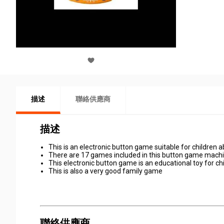
描述
聯絡供應商
描述
This is an electronic button game suitable for children 
There are 17 games included in this button game mach
This electronic button game is an educational toy for ch
This is also a very good family game
聯絡供應商