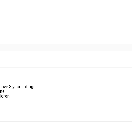
above 3 years of age
ine
ildren