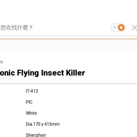
AI
物
onic Flying Insect Killer
IT-413
PIC
White
Dia.170 x 415mm
Shenzhen