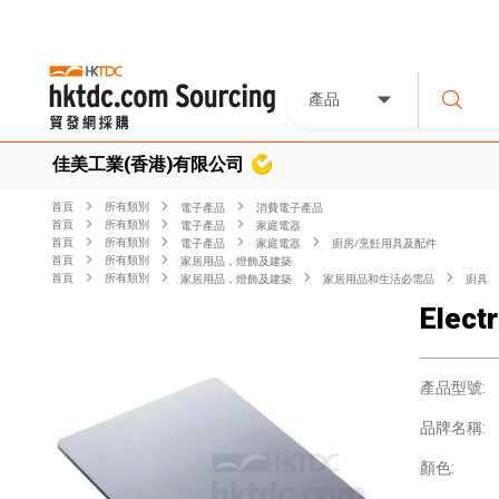
產品
佳美工業(香港)有限公司
首頁
所有類別
電子產品
消費電子產品
首頁
所有類別
電子產品
家庭電器
首頁
所有類別
電子產品
家庭電器
廚房/烹飪用具及配件
首頁
所有類別
家居用品，燈飾及建築
首頁
所有類別
家居用品，燈飾及建築
家居用品和生活必需品
廚具
Elect
產品型號:
品牌名稱:
顏色: