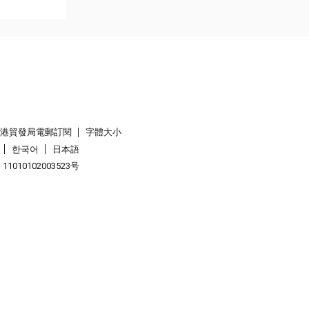
香港貿發局電郵訂閱
字體大小
한국어
日本語
1010102003523号