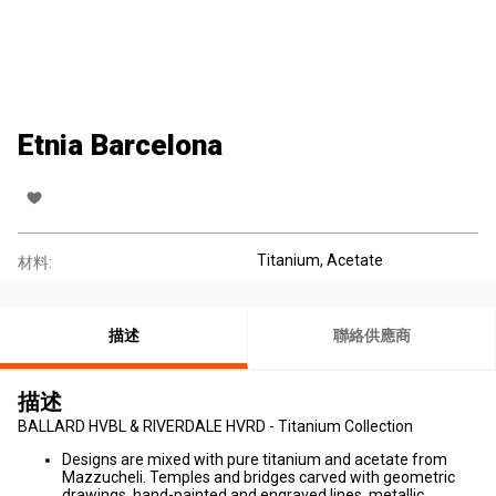
Etnia Barcelona
Titanium, Acetate
材料:
描述
聯絡供應商
描述
BALLARD HVBL & RIVERDALE HVRD - Titanium Collection
Designs are mixed with pure titanium and acetate from
Mazzucheli. Temples and bridges carved with geometric
drawings, hand-painted and engraved lines, metallic