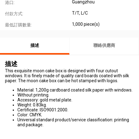
Guangzhou
港口:
T/T, L/C
付款方式:
1,000 piece(s)
最低訂購數量:
描述
聯絡供應商
描述
This exquisite moon cake box is designed with four cutout
windows. It is finely made of quality card boards coated with silk
paper. The moon cake box can be hot stamped with logos.
Material: 1,200g cardboard coated silk paper with windows.
Without printing.
Accessory: gold metal plate.
Weight: 0.83kg.
Certificate: ISO9001:2000.
Color: CMYK.
Universal standard product/service classification: printing
and package.