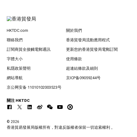
HKTDC.com
關於我們
聯絡我們
香港貿發局流動應用程式
訂閱商貿全接觸電郵通訊
更新您的香港貿發局電郵訂閱
字體大小
使用條款
私隱政策聲明
超連結條款及細則
網站導航
京ICP备09059244号
京公网安备 11010102003523号
關注 HKTDC
© 2026
香港貿易發展局版權所有，對違反版權者保留一切追索權利 。