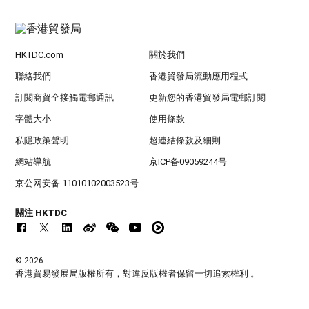
HKTDC.com
關於我們
聯絡我們
香港貿發局流動應用程式
訂閱商貿全接觸電郵通訊
更新您的香港貿發局電郵訂閱
字體大小
使用條款
私隱政策聲明
超連結條款及細則
網站導航
京ICP备09059244号
京公网安备 11010102003523号
關注 HKTDC
© 2026
香港貿易發展局版權所有，對違反版權者保留一切追索權利 。