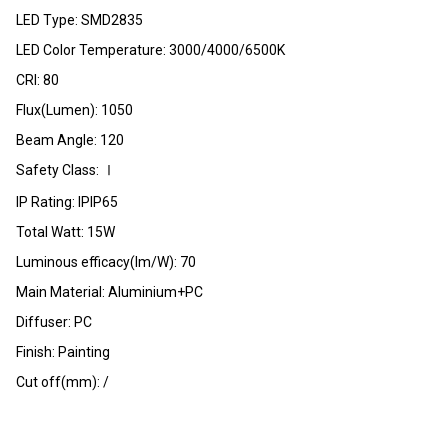
LED Type: SMD2835
LED Color Temperature: 3000/4000/6500K
CRI: 80
Flux(Lumen): 1050
Beam Angle: 120
Safety Class: Ⅰ
IP Rating: IPIP65
Total Watt: 15W
Luminous efficacy(lm/W): 70
Main Material: Aluminium+PC
Diffuser: PC
Finish: Painting
Cut off(mm): /