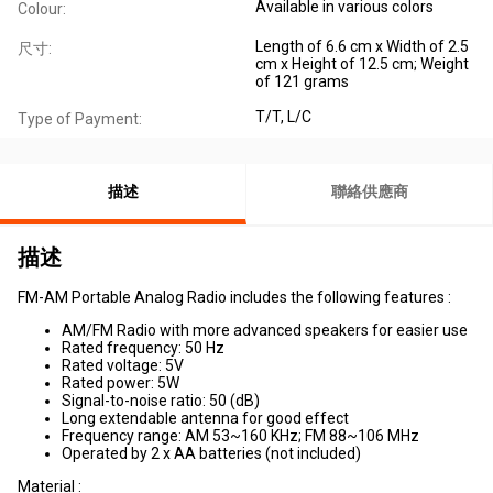
Available in various colors
Colour:
Length of 6.6 cm x Width of 2.5
尺寸:
cm x Height of 12.5 cm; Weight
of 121 grams
T/T, L/C
Type of Payment:
描述
聯絡供應商
描述
FM-AM Portable Analog Radio includes the following features :
AM/FM Radio with more advanced speakers for easier use
Rated frequency: 50 Hz
Rated voltage: 5V
Rated power: 5W
Signal-to-noise ratio: 50 (dB)
Long extendable antenna for good effect
Frequency range: AM 53~160 KHz; FM 88~106 MHz
Operated by 2 x AA batteries (not included)
Material :