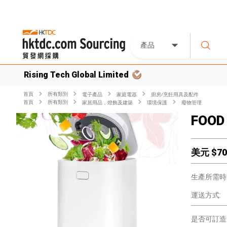
產品
Rising Tech Global Limited
首頁
所有類別
電子產品
家庭電器
廚房/烹飪用具及配件
首頁
所有類別
家居用品，燈飾及建築
環境保護
廢物管理
FOOD
美元 $
70
生產所需時
運送方式:
是否可訂造